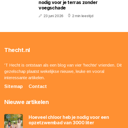
nodig voor je terras zonder
voegschade
23 juni 2026
2 min leestijd
Thecht.nl
'T Hecht is ontstaan als een blog van vier 'hechte' vrienden. Dit
gezelschap plaatst wekelijkse nieuwe, leuke en vooral
interessante artikelen.
Sitemap
Contact
Nieuwe artikelen
Hoeveel chloor heb je nodig voor een
opzetzwembad van 3000 liter