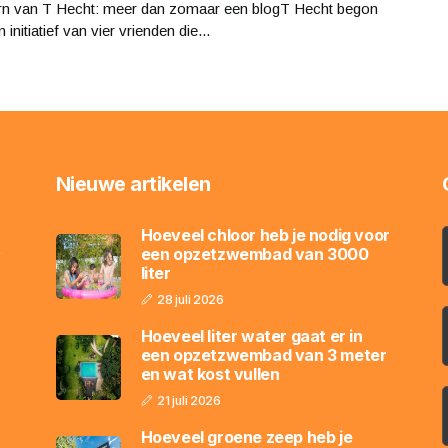
rn van T Hecht: meer dan zomaar een blogT Hecht begon
 initiatief van vier vrienden die...
Nieuwe artikelen
Hoeveel chloor heb je nodig voor
,
een opzetzwembad van 3000
liter
28 juli 2026
Hoeveel liter water gaat er in
een opzetzwembad van 3 meter
en wat kost vullen
21 juli 2026
Hoeveel groene zeep heb je