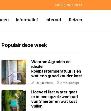
08 Aug 2026 20:14
meen
Informatief
Internet
Reizen
Populair deze week
Waarom 4 graden de
ideale
koelkasttemperatuur is en
wat een graad kouder kost
30 juni 2026
2 min leestijd
Hoeveel liter water gaat
er in een opzetzwembad
van 3 meter en wat kost
vullen