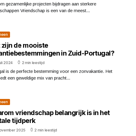
m gezamenlijke projecten bijdragen aan sterkere
dschappen Vriendschap is een van de meest...
meen
 zijn de mooiste
antiebestemmingen in Zuid-Portugal?
uli 2024
2 min leestijd
gal is de perfecte bestemming voor een zonvakantie. Het
iedt een geweldige mix van pracht...
meen
rom vriendschap belangrijk is in het
tale tijdperk
november 2025
2 min leestijd