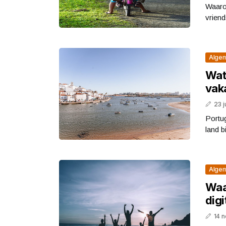
Waaro
vrien
Alge
Wat
vak
23 j
Portu
land b
Alge
Waa
digi
14 