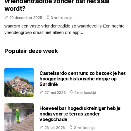
vriendentraditie zonder dat het saai
wordt?
20 december 2025
3 min leestijd
waarom een vaste vriendentraditie zo waardevol is Een hechte
vriendengroep draait niet alleen om app...
Populair deze week
Castelsardo centrum: zo bezoek je het
hooggelegen historische dorpje op
Sardinië
27 mei 2026
4 min leestijd
Hoeveel bar hogedrukreiniger heb je
nodig voor je terras zonder
voegschade
23 juni 2026
2 min leestijd