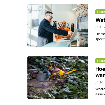
Infor
Wat
8 o
De me
speelt
Infor
Hoe
wan
24 j
Waarom
essent