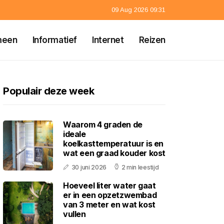
09 Aug 2026 09:31
meen
Informatief
Internet
Reizen
Populair deze week
Waarom 4 graden de
ideale
koelkasttemperatuur is en
wat een graad kouder kost
30 juni 2026
2 min leestijd
Hoeveel liter water gaat
er in een opzetzwembad
van 3 meter en wat kost
vullen