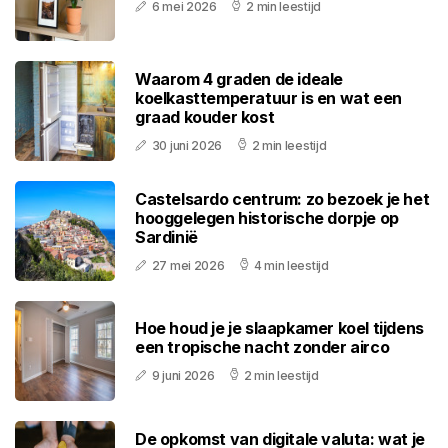
6 mei 2026
2 min leestijd
Waarom 4 graden de ideale
koelkasttemperatuur is en wat een
graad kouder kost
30 juni 2026
2 min leestijd
Castelsardo centrum: zo bezoek je het
hooggelegen historische dorpje op
Sardinië
27 mei 2026
4 min leestijd
Hoe houd je je slaapkamer koel tijdens
een tropische nacht zonder airco
9 juni 2026
2 min leestijd
De opkomst van digitale valuta: wat je