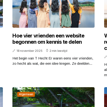
Hoe vier vrienden een website
W
begonnen om kennis te delen
r
c
18 november 2025
2 min leestijd
Het begin van T Hecht Er waren eens vier vrienden,
zo hecht als wat, die een idee kregen. Ze deelden...
H
a
m
Algemeen