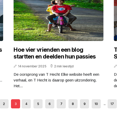
s
Hoe vier vrienden een blog
T
startten en deelden hun passies
S
14 november 2025
2 min leestijd
De oorsprong van T Hecht Elke website heeft een
D
..
verhaal, en T Hecht is daarop geen uitzondering.
d
Het...
de
2
3
4
5
6
7
8
9
10
...
17