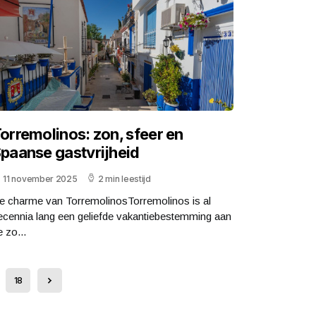
orremolinos: zon, sfeer en
paanse gastvrijheid
11 november 2025
2 min leestijd
e charme van TorremolinosTorremolinos is al
ecennia lang een geliefde vakantiebestemming aan
 zo...
18