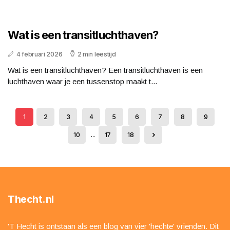
Wat is een transitluchthaven?
4 februari 2026
2 min leestijd
Wat is een transitluchthaven? Een transitluchthaven is een
luchthaven waar je een tussenstop maakt t...
1
2
3
4
5
6
7
8
9
10
...
17
18
Thecht.nl
'T Hecht is ontstaan als een blog van vier 'hechte' vrienden. Dit