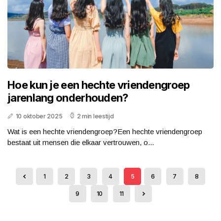
Hoe kun je een hechte vriendengroep
jarenlang onderhouden?
10 oktober 2025
2 min leestijd
Wat is een hechte vriendengroep?Een hechte vriendengroep
bestaat uit mensen die elkaar vertrouwen, o...
1
2
3
4
5
6
7
8
9
10
11