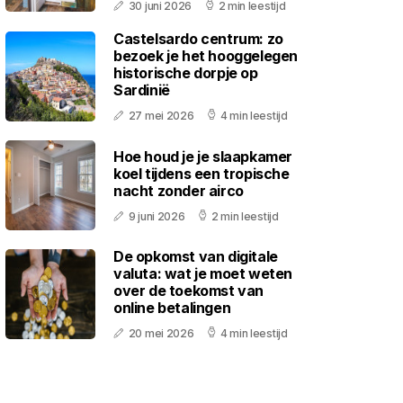
30 juni 2026
2 min leestijd
Castelsardo centrum: zo
bezoek je het hooggelegen
historische dorpje op
Sardinië
27 mei 2026
4 min leestijd
Hoe houd je je slaapkamer
koel tijdens een tropische
nacht zonder airco
9 juni 2026
2 min leestijd
De opkomst van digitale
valuta: wat je moet weten
over de toekomst van
online betalingen
20 mei 2026
4 min leestijd