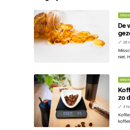
Infor
De w
gez
26 
Missc
niet. 
Infor
Kof
zo d
4 fe
Koffi
koffie