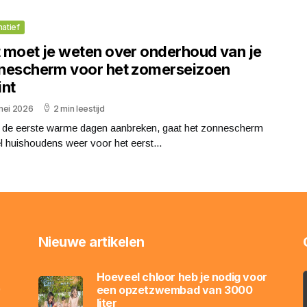
matief
 moet je weten over onderhoud van je
nescherm voor het zomerseizoen
int
mei 2026
2 min leestijd
 de eerste warme dagen aanbreken, gaat het zonnescherm
el huishoudens weer voor het eerst...
Nieuwe artikelen
Hoeveel chloor heb je nodig voor
,
een opzetzwembad van 3000
liter