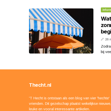
Infor
Wat
zon
beg
26 
Zodra
bij ve
Thecht.nl
'T Hecht is ontstaan als een blog van vier 'hechte'
vrienden. Dit gezelschap plaatst wekelijkse nieuwe
leuke en vooral interessante artikelen.