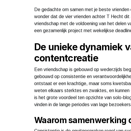
De gedachte om samen met je beste vrienden ee
wonder dat de vier vrienden achter T Hecht dit
vriendschap met de voldoening van het delen va
een gezamenlijk project met wekelijkse deadli
De unieke dynamiek v
contentcreatie
Een vriendschap is gebouwd op wederzijds begri
gebouwd op consistentie en verantwoordelijk
ontstaat er een krachtige, maar soms kwetsbare 
weten elkaars sterktes en zwaktes, en kunnen e
is het grote voordeel ten opzichte van solo-blo
vinden in de lange periodes van lage bezoekers
Waarom samenwerking de 
Consistentie is de onuitgesproken regel van su