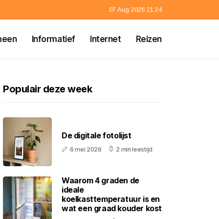
07 Aug 2026 21:24
meen
Informatief
Internet
Reizen
Populair deze week
De digitale fotolijst
6 mei 2026
2 min leestijd
Waarom 4 graden de
ideale
koelkasttemperatuur is en
wat een graad kouder kost