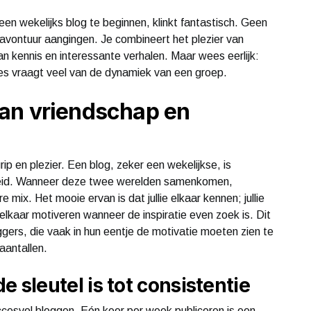
n wekelijks blog te beginnen, klinkt fantastisch. Geen
 avontuur aangingen. Je combineert het plezier van
n kennis en interessante verhalen. Maar wees eerlijk:
nes vraagt veel van de dynamiek van een groep.
an vriendschap en
p en plezier. Een blog, zeker een wekelijkse, is
heid. Wanneer deze twee werelden samenkomen,
mix. Het mooie ervan is dat jullie elkaar kennen; jullie
lkaar motiveren wanneer de inspiratie even zoek is. Dit
ggers, die vaak in hun eentje de motivatie moeten zien te
aantallen.
sleutel is tot consistentie
ccesvol bloggen. Eén keer per week publiceren is een