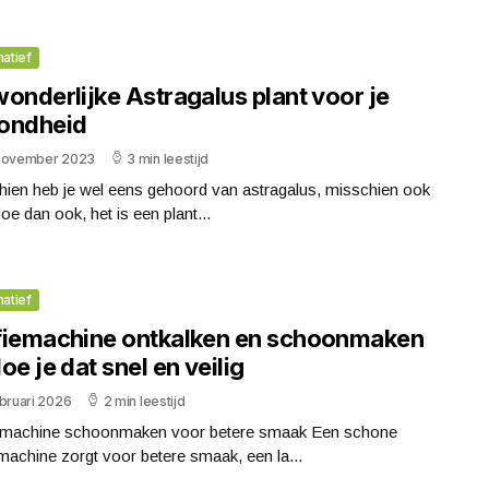
matief
onderlijke Astragalus plant voor je
ondheid
november 2023
3 min leestijd
hien heb je wel eens gehoord van astragalus, misschien ook
Hoe dan ook, het is een plant...
matief
fiemachine ontkalken en schoonmaken
oe je dat snel en veilig
bruari 2026
2 min leestijd
emachine schoonmaken voor betere smaak Een schone
machine zorgt voor betere smaak, een la...