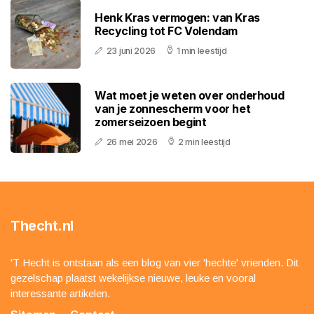
Henk Kras vermogen: van Kras
Recycling tot FC Volendam
23 juni 2026
1 min leestijd
Wat moet je weten over onderhoud
van je zonnescherm voor het
zomerseizoen begint
26 mei 2026
2 min leestijd
Thecht.nl
'T Hecht is ontstaan als een blog van vier 'hechte' vrienden. Dit
gezelschap plaatst wekelijkse nieuwe, leuke en vooral
interessante artikelen.