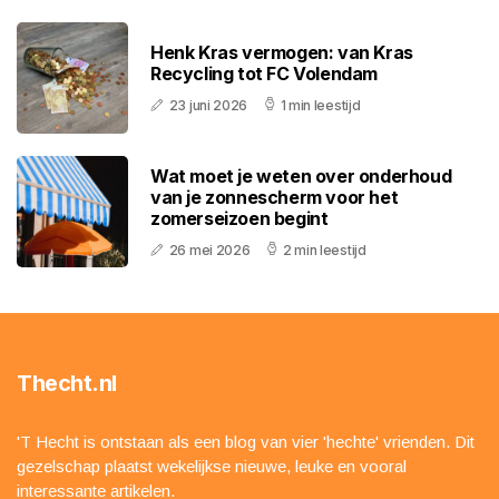
Henk Kras vermogen: van Kras
Recycling tot FC Volendam
23 juni 2026
1 min leestijd
Wat moet je weten over onderhoud
van je zonnescherm voor het
zomerseizoen begint
26 mei 2026
2 min leestijd
Thecht.nl
'T Hecht is ontstaan als een blog van vier 'hechte' vrienden. Dit
gezelschap plaatst wekelijkse nieuwe, leuke en vooral
interessante artikelen.