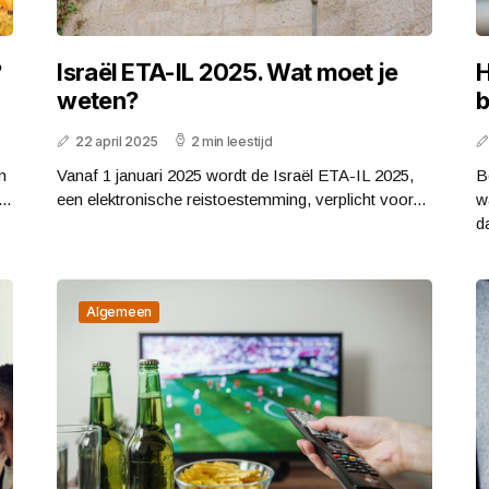
?
Israël ETA-IL 2025. Wat moet je
H
weten?
b
22 april 2025
2 min leestijd
m
Vanaf 1 januari 2025 wordt de Israël ETA-IL 2025,
B
..
een elektronische reistoestemming, verplicht voor...
w
da
Algemeen