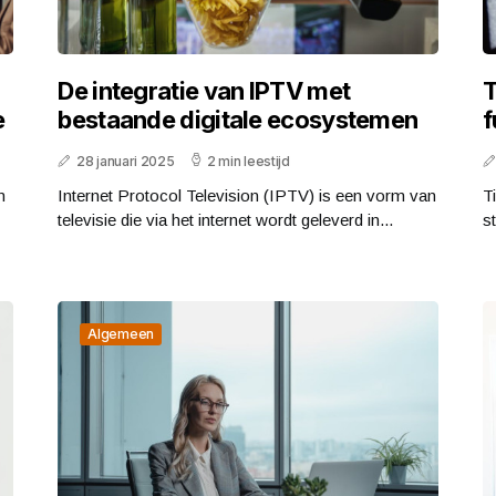
De integratie van IPTV met
T
e
bestaande digitale ecosystemen
f
28 januari 2025
2 min leestijd
n
Internet Protocol Television (IPTV) is een vorm van
T
televisie die via het internet wordt geleverd in...
s
Algemeen