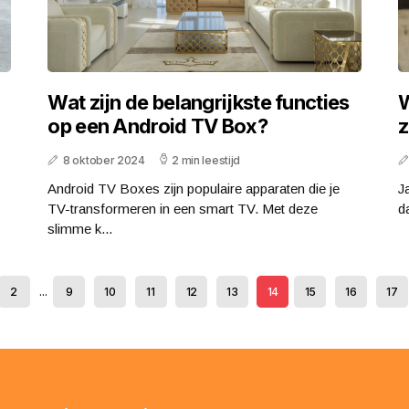
n
Wat zijn de belangrijkste functies
W
op een Android TV Box?
z
8 oktober 2024
2 min leestijd
Android TV Boxes zijn populaire apparaten die je
Ja
TV-transformeren in een smart TV. Met deze
d
slimme k...
2
...
9
10
11
12
13
14
15
16
17