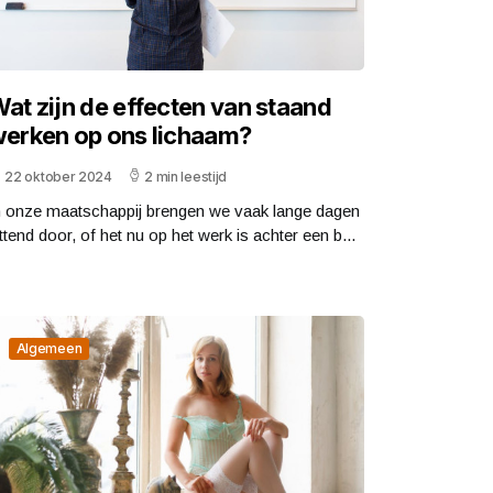
at zijn de effecten van staand
erken op ons lichaam?
22 oktober 2024
2 min leestijd
n onze maatschappij brengen we vaak lange dagen
ittend door, of het nu op het werk is achter een b...
Algemeen