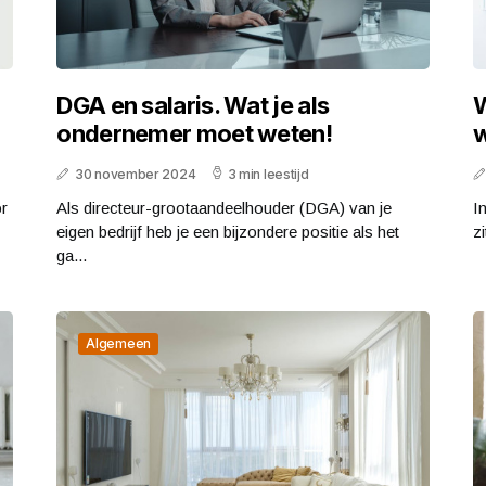
DGA en salaris. Wat je als
W
ondernemer moet weten!
w
30 november 2024
3 min leestijd
or
Als directeur-grootaandeelhouder (DGA) van je
I
eigen bedrijf heb je een bijzondere positie als het
z
ga...
Algemeen