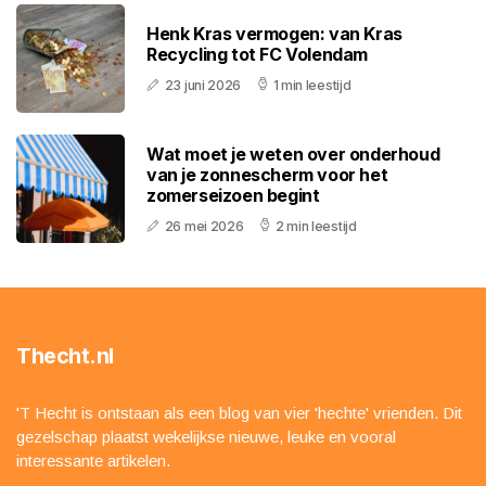
Henk Kras vermogen: van Kras
Recycling tot FC Volendam
23 juni 2026
1 min leestijd
Wat moet je weten over onderhoud
van je zonnescherm voor het
zomerseizoen begint
26 mei 2026
2 min leestijd
Thecht.nl
'T Hecht is ontstaan als een blog van vier 'hechte' vrienden. Dit
gezelschap plaatst wekelijkse nieuwe, leuke en vooral
interessante artikelen.